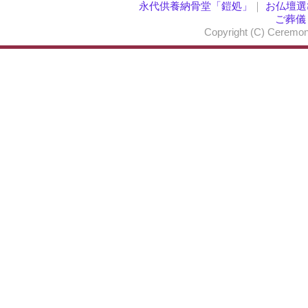
永代供養納骨堂「鎧処」
｜
お仏壇選
ご葬儀
Copyright (C) Ceremon